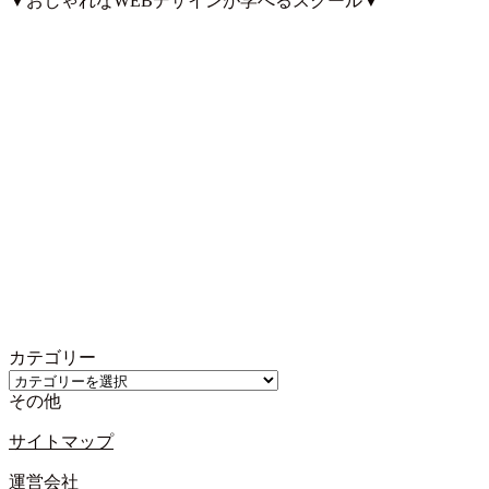
▼おしゃれなWEBデザインが学べるスクール▼
カテゴリー
カ
その他
テ
ゴ
サイトマップ
リ
ー
運営会社