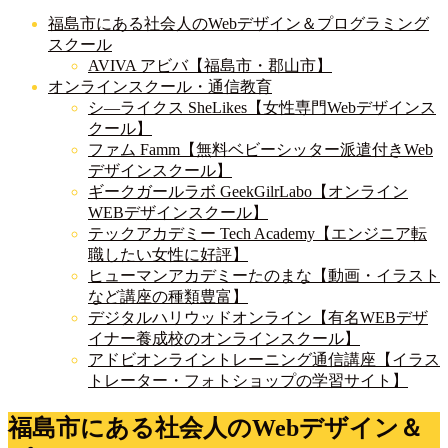
福島市にある社会人のWebデザイン＆プログラミング
スクール
AVIVA アビバ【福島市・郡山市】
オンラインスクール・通信教育
シ―ライクス SheLikes【女性専門Webデザインス
クール】
ファム Famm【無料ベビーシッター派遣付きWeb
デザインスクール】
ギークガールラボ GeekGilrLabo【オンライン
WEBデザインスクール】
テックアカデミー Tech Academy【エンジニア転
職したい女性に好評】
ヒューマンアカデミーたのまな【動画・イラスト
など講座の種類豊富】
デジタルハリウッドオンライン【有名WEBデザ
イナー養成校のオンラインスクール】
アドビオンライントレーニング通信講座【イラス
トレーター・フォトショップの学習サイト】
福島市にある社会人のWebデザイン＆