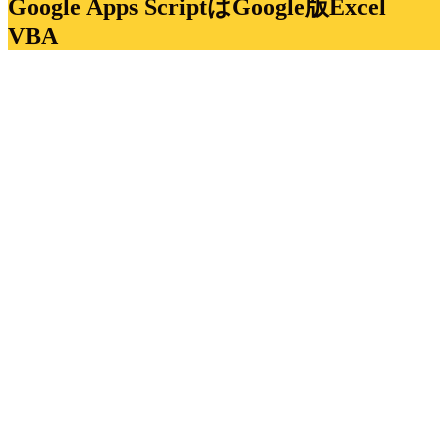
Google Apps ScriptはGoogle版Excel
VBA