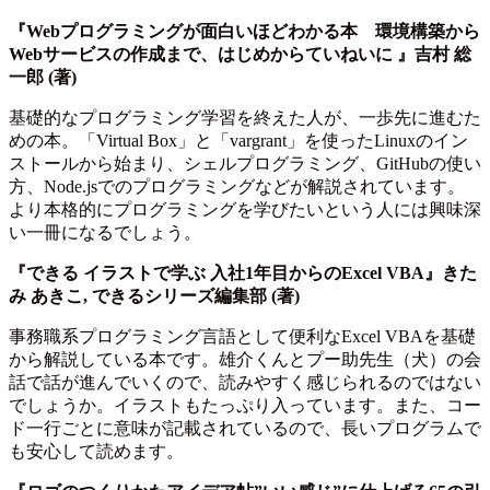
『Webプログラミングが面白いほどわかる本 環境構築から
Webサービスの作成まで、はじめからていねいに 』吉村 総
一郎 (著)
基礎的なプログラミング学習を終えた人が、一歩先に進むた
めの本。「Virtual Box」と「vargrant」を使ったLinuxのイン
ストールから始まり、シェルプログラミング、GitHubの使い
方、Node.jsでのプログラミングなどが解説されています。
より本格的にプログラミングを学びたいという人には興味深
い一冊になるでしょう。
『できる イラストで学ぶ 入社1年目からのExcel VBA』きた
み あきこ, できるシリーズ編集部 (著)
事務職系プログラミング言語として便利なExcel VBAを基礎
から解説している本です。雄介くんとプー助先生（犬）の会
話で話が進んでいくので、読みやすく感じられるのではない
でしょうか。イラストもたっぷり入っています。また、コー
ド一行ごとに意味が記載されているので、長いプログラムで
も安心して読めます。