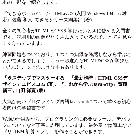
本の一部をご紹介します。
『できるホームページHTML&CSS入門 Windows 10/8.1/7対
応』佐藤 和人, できるシリーズ編集部 (著)
全くの初心者がHTMLとCSSを学びたいときに使える入門書
です。説明用の画像がたくさん入っているので、とても見や
すくなっています。
練習問題もついており、１つ１つ知識を確認しながら学ぶこ
とができるでしょう。もう一歩進んだHTML&CSSが学びた
い人には、以下のような本もあります。
『６ステップでマスターする 「最新標準」HTML CSSデ
ザイン』エビスコム (著)。『これから学ぶJavaScrip』齊藤
新三 , 山田 祥寛 (著)
人気が高いプログラミング言語Javascriptについて学べる初心
者向けの学習書です。
Webの仕組みから、プログラミングに必要なツール、デバッ
クについてなど丁寧に説明しています。最終章では簡単なア
プリ（BMI計算アプリ）を作ることができます。